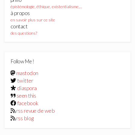
épistémologie, éthique, existentialisme,...
à propos
en savoir plus sur ce site
contact
des questions?
Follow Me !
mastodon
twitter
diaspora
seen this
facebook
rss revue de web
rss blog