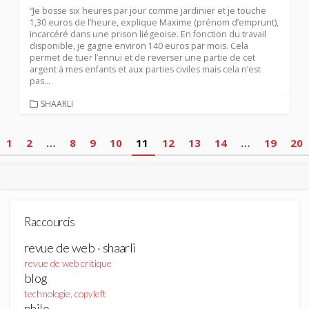
“Je bosse six heures par jour comme jardinier et je touche
1,30 euros de l’heure, explique Maxime (prénom d’emprunt),
incarcéré dans une prison liégeoise. En fonction du travail
disponible, je gagne environ 140 euros par mois. Cela
permet de tuer l’ennui et de reverser une partie de cet
argent à mes enfants et aux parties civiles mais cela n’est
pas...
CATEGORIES
SHAARLI
Pagination
1
2
…
8
9
10
11
12
13
14
…
19
20
des
publications
Raccourcis
revue de web · shaarli
revue de web critique
blog
technologie, copyleft
philo