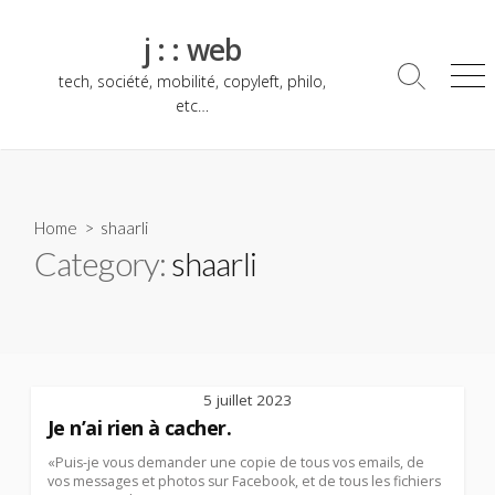
Skip
to
j : : web
content
tech, société, mobilité, copyleft, philo,
Search
Me
Toggle
etc…
Home
> shaarli
Category:
shaarli
5 juillet 2023
Je n’ai rien à cacher.
«Puis-je vous demander une copie de tous vos emails, de
vos messages et photos sur Facebook, et de tous les fichiers