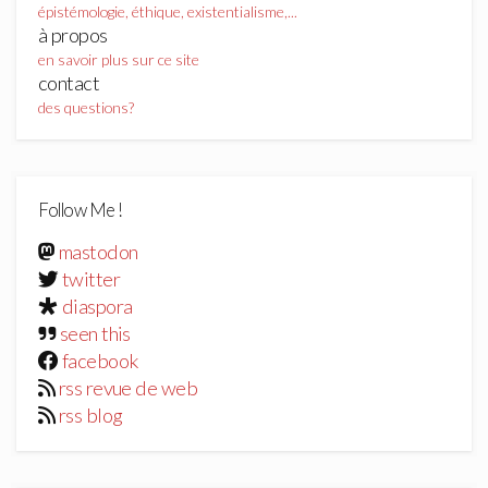
épistémologie, éthique, existentialisme,...
à propos
en savoir plus sur ce site
contact
des questions?
Follow Me !
mastodon
twitter
diaspora
seen this
facebook
rss revue de web
rss blog