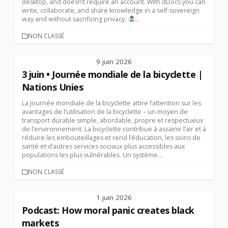
desktop, and doesn’t require an account. With dDocs you can
write, collaborate, and share knowledge in a self-sovereign
way and without sacrificing privacy.
...
CATEGORIES
NON CLASSÉ
9 juin 2026
3 juin • Journée mondiale de la bicyclette |
Nations Unies
La Journée mondiale de la bicyclette attire l’attention sur les
avantages de l’utilisation de la bicyclette – un moyen de
transport durable simple, abordable, propre et respectueux
de l’environnement. La bicyclette contribue à assainir l’air et à
réduire les embouteillages et rend l’éducation, les soins de
santé et d’autres services sociaux plus accessibles aux
populations les plus vulnérables. Un système...
CATEGORIES
NON CLASSÉ
1 juin 2026
Podcast: How moral panic creates black
markets