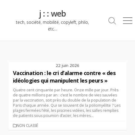
Skip
to
j : : web
content
tech, société, mobilité, copyleft, philo,
Search
Me
Toggle
etc…
22 juin 2026
Vaccination : le cri d’alarme contre « des
idéologies qui manipulent les peurs »
Quatre cent cinquante par heure. Onze mille par jour. Près
de quatre millions par an : c’est le nombre de vies sauvées
par la vaccination, soit près du double de la population de
Paris chaque année. Qui se souvient de la poliomyélite ? Les
plages fermées l’été, les piscines vidées, les salles remplies
de patients sous poumon d’acier, les mères...
CATEGORIES
NON CLASSÉ