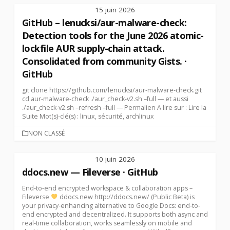
15 juin 2026
GitHub – lenucksi/aur-malware-check:
Detection tools for the June 2026 atomic-
lockfile AUR supply-chain attack.
Consolidated from community Gists. ·
GitHub
git clone https://github.com/lenucksi/aur-malware-check.git
cd aur-malware-check ./aur_check-v2.sh –full — et aussi
./aur_check-v2.sh –refresh –full — Permalien A lire sur : Lire la
Suite Mot(s)-clé(s) : linux, sécurité, archlinux
CATEGORIES
NON CLASSÉ
10 juin 2026
ddocs.new — Fileverse · GitHub
End-to-end encrypted workspace & collaboration apps –
Fileverse
ddocs.new http://ddocs.new/ (Public Beta) is
your privacy-enhancing alternative to Google Docs: end-to-
end encrypted and decentralized. It supports both async and
real-time collaboration, works seamlessly on mobile and