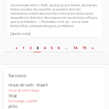
L’économiste Alvin E. Roth, lauréat du prix Nobel, aborde les
limites morales des marchés, la manière dont les
interdictions créent des marchés noirs et les raisons pour
lesquelles la réduction des risques est souvent plus efficace
que la prohibition. — Permalien A lire sur : Lire la Suite
Mot(s)-clé(s) : politiquesdrogues, prohibition
CATEGORIES
NON CLASSÉ
Pagination
«
1
2
3
4
5
6
…
74
75
»
des
publications
Raccourcis
revue de web · shaarli
revue de web critique
blog
technologie, copyleft
philo