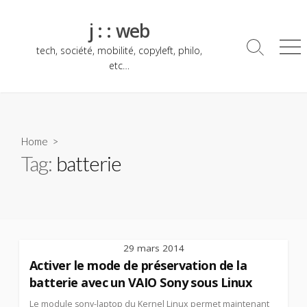
Skip
to
j : : web
content
tech, société, mobilité, copyleft, philo,
Search
Me
Toggle
etc…
Home
>
Tag:
batterie
29 mars 2014
Activer le mode de préservation de la
batterie avec un VAIO Sony sous Linux
Le module sony-laptop du Kernel Linux permet maintenant