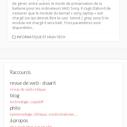
de gérer, entre autres, le mode de préservation de la
batterie pour les ordinateurs VAIO Sony. Il s’agit d’abord de
s’assurer que le module du kernel « sony_laptop » soit
chargé (ce qui devrait être le cas) : lsmod | grep sony Si le
module est chargé il sera listé. Trois paramètres sont
disponibles...
CATEGORIES
INFORMATIQUE ET HIGH-TECH
Raccourcis
revue de web · shaarli
revue de web critique
blog
technologie, copyleft
philo
épistémologie, éthique, existentialisme,...
à propos
en savoir plus sur ce site