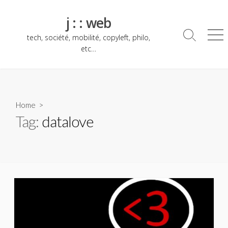
Skip
to
j : : web
content
tech, société, mobilité, copyleft, philo,
Search
Me
Toggle
etc…
Home
>
Tag:
datalove