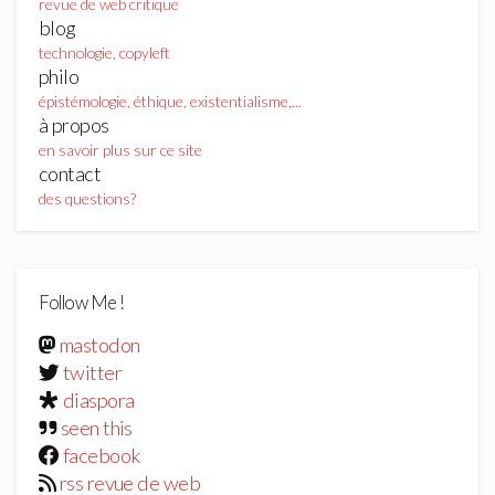
revue de web critique
blog
technologie, copyleft
philo
épistémologie, éthique, existentialisme,...
à propos
en savoir plus sur ce site
contact
des questions?
Follow Me !
mastodon
twitter
diaspora
seen this
facebook
rss revue de web