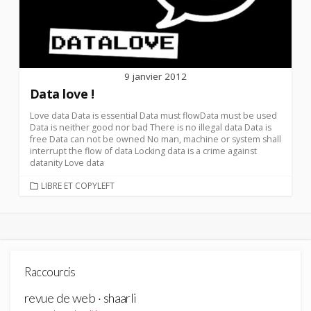
9 janvier 2012
Data love !
Love data Data is essential Data must flowData must be used
Data is neither good nor bad There is no illegal data Data is
free Data can not be owned No man, machine or system shall
interrupt the flow of data Locking data is a crime against
datanity Love data
CATEGORIES
LIBRE ET COPYLEFT
Raccourcis
revue de web · shaarli