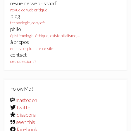
revue de web · shaarli
revue de web critique
blog
technologie, copyleft
philo
épistémologie, éthique, existentialisme,...
à propos
en savoir plus sur ce site
contact
des questions?
Follow Me !
mastodon
twitter
diaspora
seen this
facebook