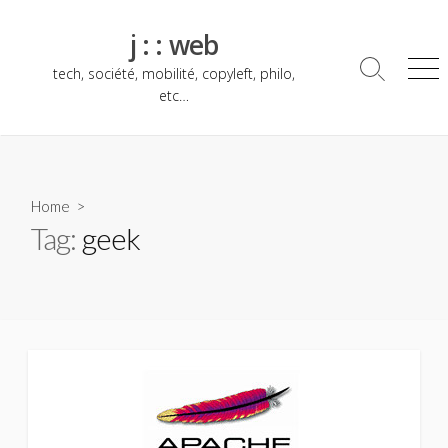
Skip
to
j : : web
content
tech, société, mobilité, copyleft, philo,
Search
Me
Toggle
etc…
Home
>
Tag:
geek