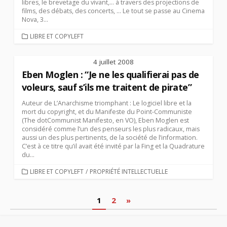
libres, le brevetage du vivant,… à travers des projections de
films, des débats, des concerts, … Le tout se passe au Cinema
Nova, 3...
CATEGORIES
LIBRE ET COPYLEFT
4 juillet 2008
Eben Moglen : “Je ne les qualifierai pas de
voleurs, sauf s’ils me traitent de pirate”
Auteur de L’Anarchisme triomphant : Le logiciel libre et la
mort du copyright, et du Manifeste du Point-Communiste
(The dotCommunist Manifesto, en VO), Eben Moglen est
considéré comme l’un des penseurs les plus radicaux, mais
aussi un des plus pertinents, de la société de l’information.
C’est à ce titre qu’il avait été invité par la Fing et la Quadrature
du...
CATEGORIES
LIBRE ET COPYLEFT
/
PROPRIÉTÉ INTELLECTUELLE
Pagination
1
2
»
des