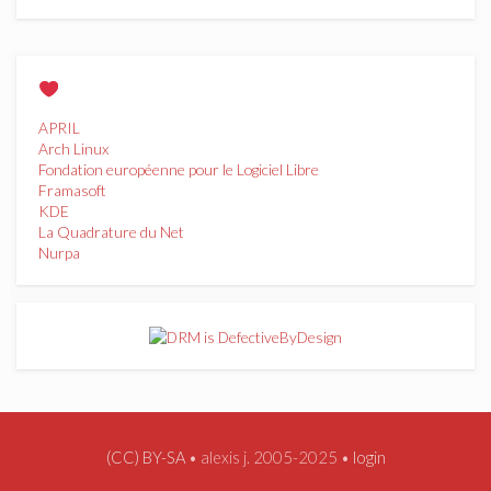
APRIL
Arch Linux
Fondation européenne pour le Logiciel Libre
Framasoft
KDE
La Quadrature du Net
Nurpa
(CC) BY-SA
• alexis j. 2005-2025 •
login