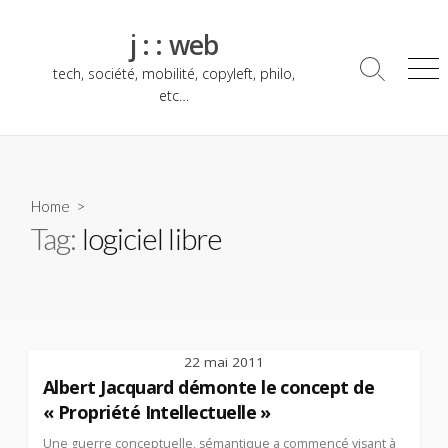
Skip
to
j : : web
content
tech, société, mobilité, copyleft, philo,
Search
Me
Toggle
etc…
Home
>
Tag:
logiciel libre
22 mai 2011
Albert Jacquard démonte le concept de
« Propriété Intellectuelle »
Une guerre conceptuelle, sémantique a commencé visant à