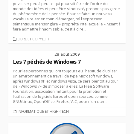
privatiser peu à peu ce qui pourrait être de l’ordre du
monde des idées et peut être si nous n’y prenons pas garde
du phénomène de la pensée. Pour se faire un nouveau
vocabulaire est en train d’émerger, tel l’expression
sémantique mensongère « propriété intellectuelle », visant à
faire admettre l’inadmissible, c’est à dire...
CATEGORIES
LIBRE ET COPYLEFT
28 août 2009
Les 7 péchés de Windows 7
Pour les personnes qui ont toujours eu l’habitude d’utiliser
un environnement de travail de type Microsoft Windows,
après Windows XP et Windows Vista, ce sera bientôt au tour
de «Windows 7» de s’imposer à elles. La Free Software
Foundation, association militant pour la promotion et
l’utilisation de logiciels libres et open sources, comme
GNU/Linux, OpenOffice, Firefox, VLC, pour n’en citer...
CATEGORIES
INFORMATIQUE ET HIGH-TECH