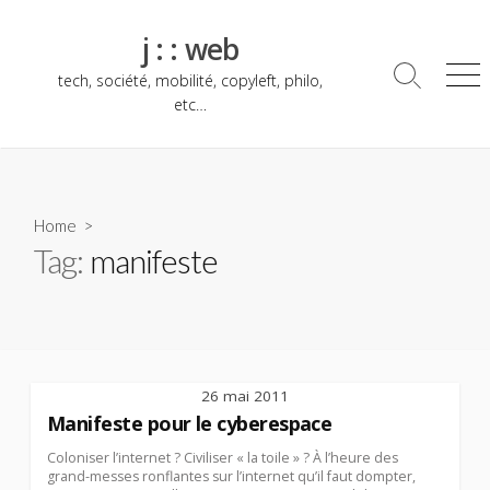
Skip
to
j : : web
content
tech, société, mobilité, copyleft, philo,
Search
Me
Toggle
etc…
Home
>
Tag:
manifeste
26 mai 2011
Manifeste pour le cyberespace
Coloniser l’internet ? Civiliser « la toile » ? À l’heure des
grand-messes ronflantes sur l’internet qu’il faut dompter,