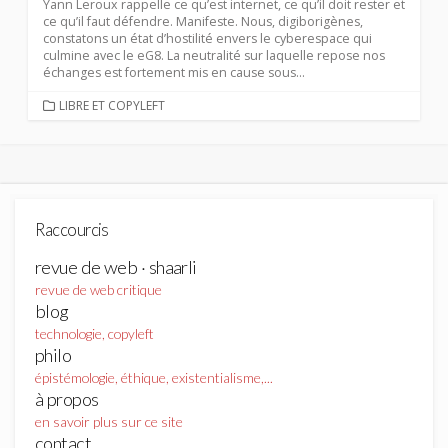
Yann Leroux rappelle ce qu’est internet, ce qu’il doit rester et
ce qu’il faut défendre. Manifeste. Nous, digiborigènes,
constatons un état d’hostilité envers le cyberespace qui
culmine avec le eG8. La neutralité sur laquelle repose nos
échanges est fortement mis en cause sous...
CATEGORIES
LIBRE ET COPYLEFT
Raccourcis
revue de web · shaarli
revue de web critique
blog
technologie, copyleft
philo
épistémologie, éthique, existentialisme,...
à propos
en savoir plus sur ce site
contact