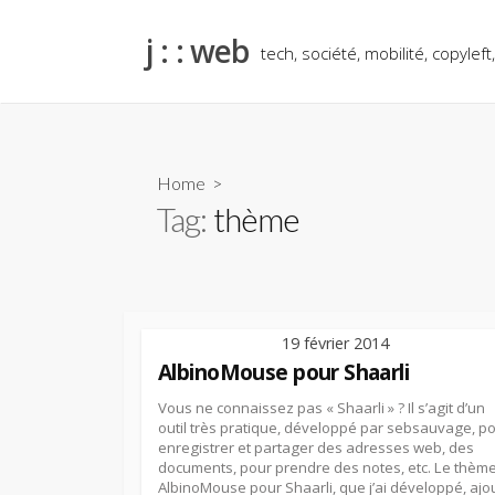
Skip
to
j : : web
tech, société, mobilité, copyleft
content
Home
>
Tag:
thème
19 février 2014
AlbinoMouse pour Shaarli
Vous ne connaissez pas « Shaarli » ? Il s’agit d’un
outil très pratique, développé par sebsauvage, p
enregistrer et partager des adresses web, des
documents, pour prendre des notes, etc. Le thèm
AlbinoMouse pour Shaarli, que j’ai développé, ajo