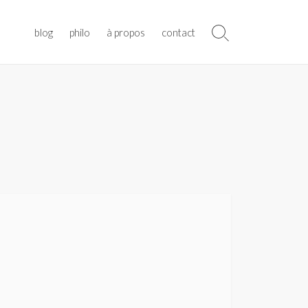
blog
philo
à propos
contact
Search
Toggle