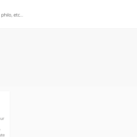
, philo, etc…
our
e
ute