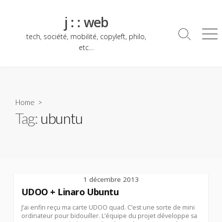
Skip
to
j : : web
content
tech, société, mobilité, copyleft, philo,
Search
Me
Toggle
etc…
Home
>
Tag:
ubuntu
1 décembre 2013
UDOO + Linaro Ubuntu
J’ai enfin reçu ma carte UDOO quad. C’est une sorte de mini
ordinateur pour bidouiller. L’équipe du projet développe sa