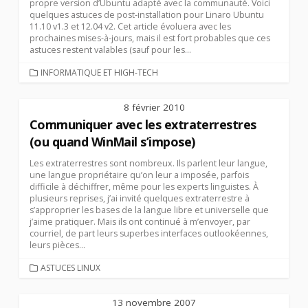
propre version d’Ubuntu adapté avec la communauté. Voici
quelques astuces de post-installation pour Linaro Ubuntu
11.10 v1.3 et 12.04 v2. Cet article évoluera avec les
prochaines mises-à-jours, mais il est fort probables que ces
astuces restent valables (sauf pour les...
CATEGORIES
INFORMATIQUE ET HIGH-TECH
8 février 2010
Communiquer avec les extraterrestres
(ou quand WinMail s’impose)
Les extraterrestres sont nombreux. Ils parlent leur langue,
une langue propriétaire qu’on leur a imposée, parfois
difficile à déchiffrer, même pour les experts linguistes. À
plusieurs reprises, j’ai invité quelques extraterrestre à
s’approprier les bases de la langue libre et universelle que
j’aime pratiquer. Mais ils ont continué à m’envoyer, par
courriel, de part leurs superbes interfaces outlookéennes,
leurs pièces...
CATEGORIES
ASTUCES LINUX
13 novembre 2007