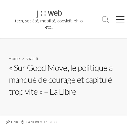
Skip
to
j : : web
content
tech, société, mobilité, copyleft, philo,
Search
Me
Toggle
etc…
Home
>
shaarli
« Sur Good Move, le politique a
manqué de courage et capitulé
trop vite » – La Libre
PUBLISHED
LINK
14 NOVEMBRE 2022