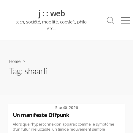
Skip
to
j : : web
content
tech, société, mobilité, copyleft, philo,
Search
Me
Toggle
etc…
Home
>
Tag:
shaarli
5 août 2026
Un manifeste Offpunk
Alors que l’hyperconnexion apparait comme le symptôme
d’un futur inéluctable, un timide mouvement semble