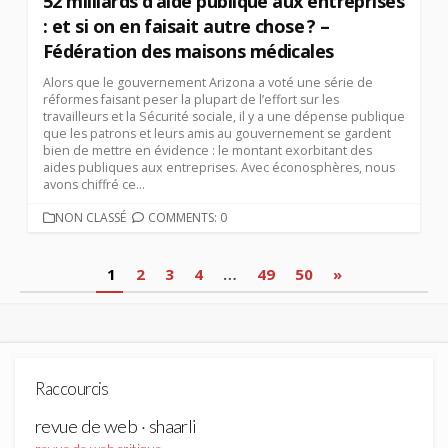
52 milliards d’aide publique aux entreprises
: et si on en faisait autre chose ? –
Fédération des maisons médicales
Alors que le gouvernement Arizona a voté une série de
réformes faisant peser la plupart de l’effort sur les
travailleurs et la Sécurité sociale, il y a une dépense publique
que les patrons et leurs amis au gouvernement se gardent
bien de mettre en évidence : le montant exorbitant des
aides publiques aux entreprises. Avec éconosphères, nous
avons chiffré ce...
CATEGORIES
NON CLASSÉ
COMMENTS: 0
Pagination
1
2
3
4
…
49
50
»
des
publications
Raccourcis
revue de web · shaarli