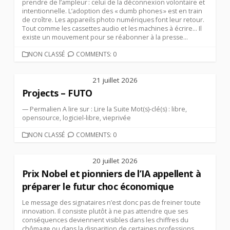
prendre de l’ampleur : celui de la déconnexion volontaire et
intentionnelle. L’adoption des « dumb phones » est en train
de croître. Les appareils photo numériques font leur retour.
Tout comme les cassettes audio et les machines à écrire… Il
existe un mouvement pour se réabonner à la presse...
CATEGORIES
NON CLASSÉ
COMMENTS: 0
21 juillet 2026
Projects – FUTO
— Permalien A lire sur : Lire la Suite Mot(s)-clé(s) : libre,
opensource, logiciel-libre, vieprivée
CATEGORIES
NON CLASSÉ
COMMENTS: 0
20 juillet 2026
Prix Nobel et pionniers de l’IA appellent à
préparer le futur choc économique
Le message des signataires n’est donc pas de freiner toute
innovation. Il consiste plutôt à ne pas attendre que ses
conséquences deviennent visibles dans les chiffres du
chômage ou dans la disparition de certaines professions.