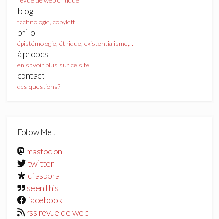
revue de web critique
blog
technologie, copyleft
philo
épistémologie, éthique, existentialisme,...
à propos
en savoir plus sur ce site
contact
des questions?
Follow Me !
mastodon
twitter
diaspora
seen this
facebook
rss revue de web