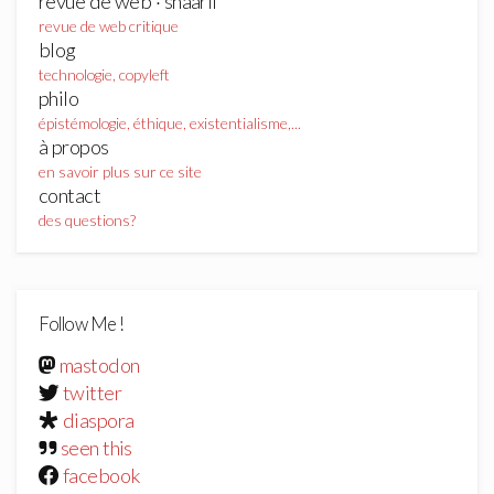
revue de web · shaarli
revue de web critique
blog
technologie, copyleft
philo
épistémologie, éthique, existentialisme,...
à propos
en savoir plus sur ce site
contact
des questions?
Follow Me !
mastodon
twitter
diaspora
seen this
facebook