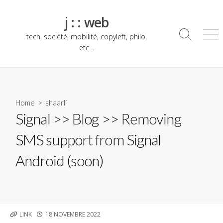
Skip
to
j : : web
content
tech, société, mobilité, copyleft, philo,
Search
Me
Toggle
etc…
Home
>
shaarli
Signal >> Blog >> Removing
SMS support from Signal
Android (soon)
PUBLISHED
LINK
18 NOVEMBRE 2022