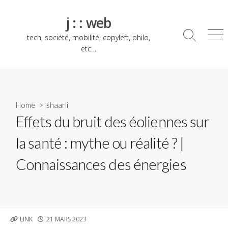
Skip
to
j : : web
content
tech, société, mobilité, copyleft, philo,
Search
Me
Toggle
etc…
Home
>
shaarli
Effets du bruit des éoliennes sur
la santé : mythe ou réalité ? |
Connaissances des énergies
PUBLISHED
LINK
21 MARS 2023