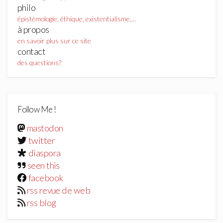
philo
épistémologie, éthique, existentialisme,...
à propos
en savoir plus sur ce site
contact
des questions?
Follow Me !
mastodon
twitter
diaspora
seen this
facebook
rss revue de web
rss blog