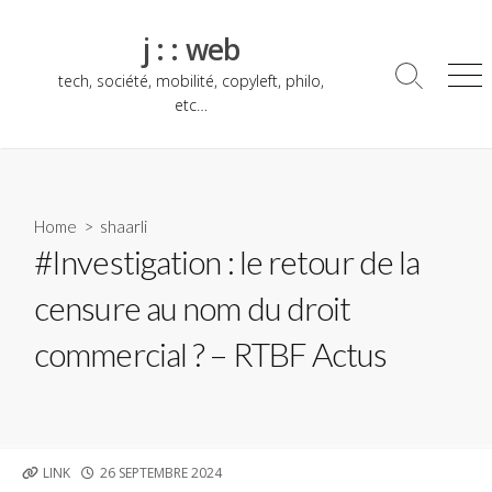
Skip
to
j : : web
content
tech, société, mobilité, copyleft, philo,
Search
Me
Toggle
etc…
Home
>
shaarli
#Investigation : le retour de la
censure au nom du droit
commercial ? – RTBF Actus
PUBLISHED
LINK
26 SEPTEMBRE 2024