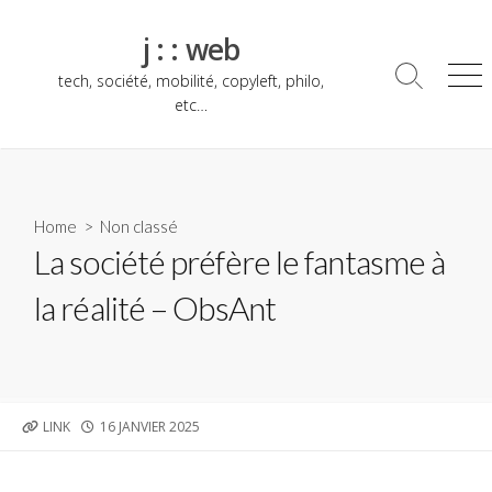
Skip
to
j : : web
content
tech, société, mobilité, copyleft, philo,
Search
Me
Toggle
etc…
Home
> Non classé
La société préfère le fantasme à
la réalité – ObsAnt
PUBLISHED
LINK
16 JANVIER 2025
DATE