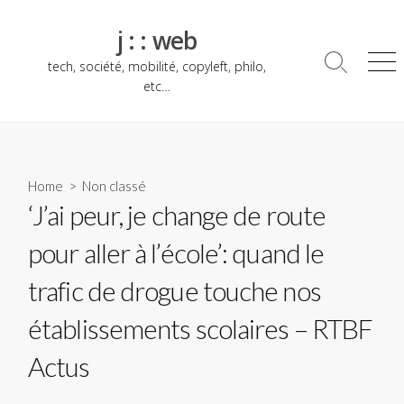
Skip
to
j : : web
content
tech, société, mobilité, copyleft, philo,
Search
Me
Toggle
etc…
Home
> Non classé
‘J’ai peur, je change de route
pour aller à l’école’: quand le
trafic de drogue touche nos
établissements scolaires – RTBF
Actus