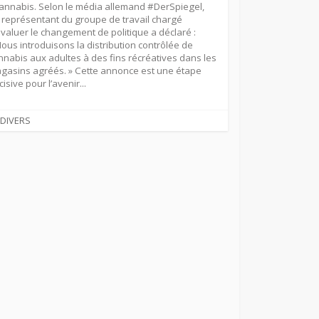
annabis. Selon le média allemand #DerSpiegel,
 représentant du groupe de travail chargé
évaluer le changement de politique a déclaré :
Nous introduisons la distribution contrôlée de
nnabis aux adultes à des fins récréatives dans les
gasins agréés. » Cette annonce est une étape
isive pour l’avenir...
CATEGORIES
DIVERS