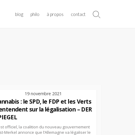
blog
philo
à propos
contact
Search
Toggle
19 novembre 2021
nnabis : le SPD, le FDP et les Verts
’entendent sur la légalisation – DER
PIEGEL
est officiel, la coalition du nouveau gouvernement
st-Merkel annonce que l’Allemagne va légaliser le