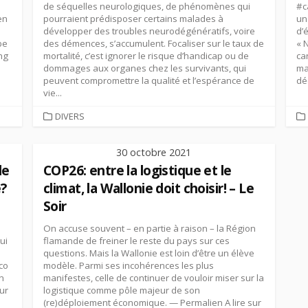
de séquelles neurologiques, de phénomènes qui
#c
en
pourraient prédisposer certains malades à
un
développer des troubles neurodégénératifs, voire
d’
be
des démences, s’accumulent. Focaliser sur le taux de
« 
ng
mortalité, c’est ignorer le risque d’handicap ou de
ca
dommages aux organes chez les survivants, qui
ma
peuvent compromettre la qualité et l’espérance de
déc
vie...
CATEGORIES
DIVERS
30 octobre 2021
le
COP26: entre la logistique et le
e?
climat, la Wallonie doit choisir! – Le
Soir
On accuse souvent – en partie à raison – la Région
ui
flamande de freiner le reste du pays sur ces
questions. Mais la Wallonie est loin d’être un élève
co
modèle. Parmi ses incohérences les plus
n
manifestes, celle de continuer de vouloir miser sur la
ur
logistique comme pôle majeur de son
(re)déploiement économique. — Permalien A lire sur