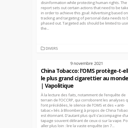
disinformation while protecting human rights. The
report sets out certain actions that need to be tak
in order to achieve this goal: Advertising based on
tracking and targeting of personal data needs to 
phased out. Targeted ads should be limited to usi
the...
CATEGORIES
DIVERS
9 novembre 2021
China Tobacco: l’OMS protège-t-el
le plus grand cigarettier au mond
| Vapolitique
À la lecture des faits, notamment de l’enquête de
terrain de l’OCCRP, qui corroborent les analyses q
l’ont précédées, le silence de l’OMS et des « anti-
tabac » liés à Bloomberg à propos de China Tobac
est étonnant. D’autant plus qu’il s’accompagne d’u
tapage souvent délirant de ceux-ci sur la vape. Po
aller plus loin : lire la vaste enquête (en 7...