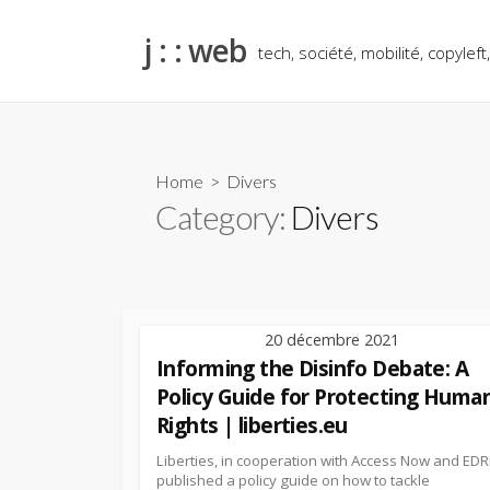
Skip
to
j : : web
tech, société, mobilité, copyleft
content
Home
> Divers
Category:
Divers
20 décembre 2021
Informing the Disinfo Debate: A
Policy Guide for Protecting Huma
Rights | liberties.eu
Liberties, in cooperation with Access Now and EDRi
published a policy guide on how to tackle