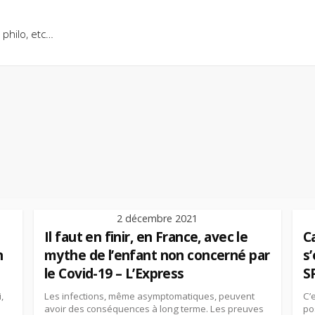
, philo, etc…
2 décembre 2021
Il faut en finir, en France, avec le
Ca
n
mythe de l’enfant non concerné par
s
le Covid-19 – L’Express
S
,
Les infections, même asymptomatiques, peuvent
C’
avoir des conséquences à long terme. Les preuves
po