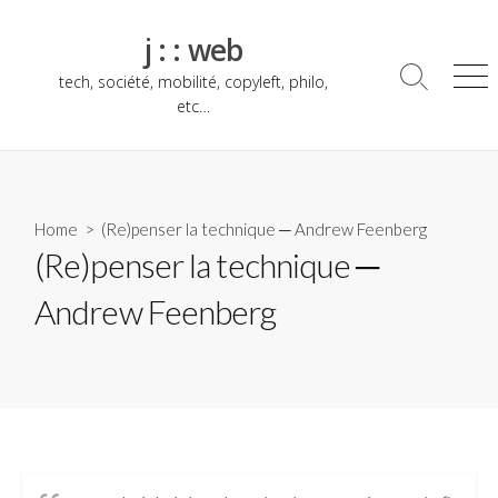
Skip
to
j : : web
content
tech, société, mobilité, copyleft, philo,
Search
Me
Toggle
etc…
Home
> (Re)penser la technique ─ Andrew Feenberg
(Re)penser la technique ─
Andrew Feenberg