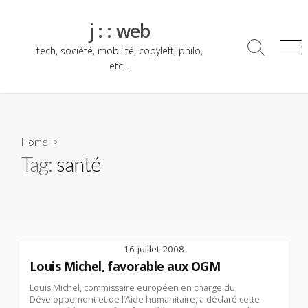
Skip
to
j : : web
content
tech, société, mobilité, copyleft, philo,
Search
Me
Toggle
etc…
Home
>
Tag:
santé
16 juillet 2008
Louis Michel, favorable aux OGM
Louis Michel, commissaire européen en charge du
Développement et de l’Aide humanitaire, a déclaré cette