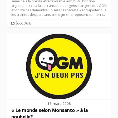
semaine à la presse être favorable aux OGM. Principal
argument: « cela fait dix ans que des gens mangent des OGM
et on n’a pas démontré un seul cas néfaste » et d’ajouter que
les craintes des partisans anti-ogm « ne reposent sur rien »...
CATEGORIES
ÉCOLOGIE
13 mars 2008
« Le monde selon Monsanto » à la
poubelle?