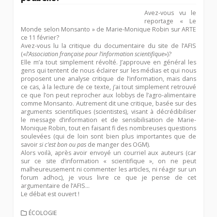
Avez-vous vu le
reportage
« Le
Monde selon Monsanto »
de Marie-Monique Robin sur ARTE
ce 11 février?
Avez-vous lu
la critique du documentaire
du site de l’AFIS
(«
l’Association française pour l’information scientifique
»)?
Elle m’a tout simplement révolté. J’approuve en général les
gens qui tentent de nous éclairer sur les médias et qui nous
proposent une analyse critique de l’information, mais dans
ce cas, à la lecture de ce texte, j’ai tout simplement retrouvé
ce que l’on peut reprocher aux lobbys de l’agro-alimentaire
comme Monsanto. Autrement dit une critique, basée sur des
arguments scientifiques (scientistes), visant à décrédibiliser
le message d’information et de sensibilisation de Marie-
Monique Robin, tout en faisant fi des nombreuses questions
soulevées (qui de loin sont bien plus importantes que de
savoir
si c’est bon ou pas
de manger des OGM).
Alors voilà, après avoir envoyé un courriel aux auteurs (car
sur ce site d’information « scientifique », on ne peut
malheureusement ni commenter les articles, ni réagir sur un
forum adhoc), je vous livre ce que je pense de cet
argumentaire de l’AFIS…
Le débat est ouvert !
CATEGORIES
ÉCOLOGIE