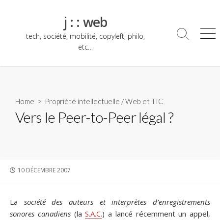
Skip
to
j : : web
content
tech, société, mobilité, copyleft, philo,
Search
Me
Toggle
etc…
Home
>
Propriété intellectuelle
/
Web et TIC
Vers le Peer-to-Peer légal ?
PUBLISHED
10 DÉCEMBRE 2007
DATE
La
société des auteurs et interprètes d’enregistrements
sonores canadiens
(la
S.A.C.
) a lancé récemment un appel,