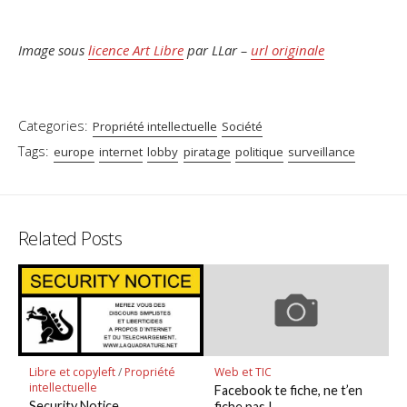
.
Image sous
licence Art Libre
par LLar –
url originale
Categories:
Propriété intellectuelle
Société
Tags:
europe
internet
lobby
piratage
politique
surveillance
Related Posts
Libre et copyleft
/
Propriété
Web et TIC
intellectuelle
Facebook te fiche, ne t’en
Security Notice
fiche pas !