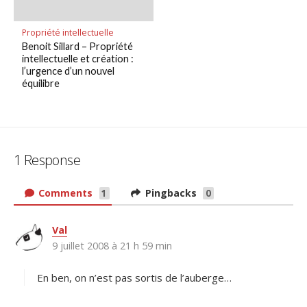
Propriété intellectuelle
Benoit Sillard – Propriété
intellectuelle et création :
l’urgence d’un nouvel
équilibre
1 Response
Comments
Pingbacks
1
0
Val
d
9 juillet 2008 à 21 h 59 min
i
t
En ben, on n’est pas sortis de l’auberge…
: