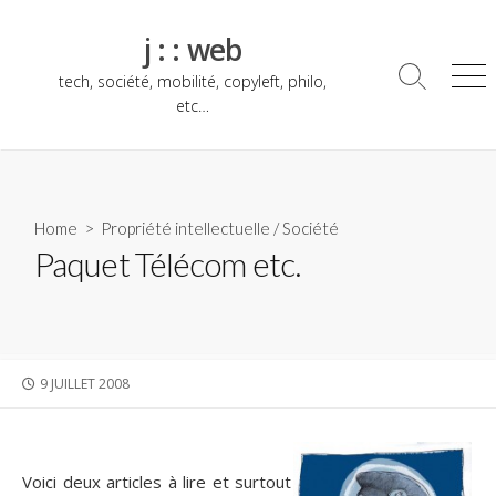
Skip
to
j : : web
content
tech, société, mobilité, copyleft, philo,
Search
Me
Toggle
etc…
Home
>
Propriété intellectuelle
/
Société
Paquet Télécom etc.
PUBLISHED
9 JUILLET 2008
DATE
Voici deux articles à lire et surtout