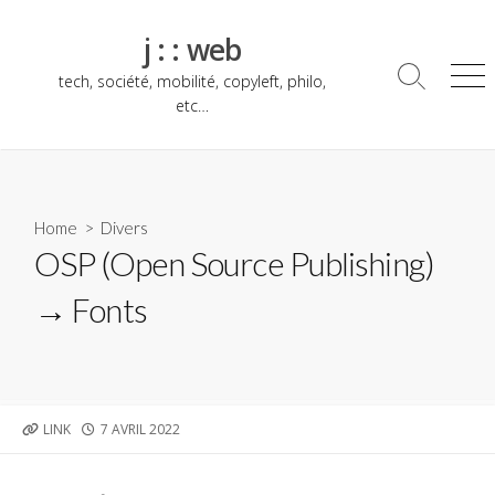
Skip
to
j : : web
content
tech, société, mobilité, copyleft, philo,
Search
Me
Toggle
etc…
Home
>
Divers
OSP (Open Source Publishing)
→ Fonts
PUBLISHED
LINK
7 AVRIL 2022
DATE