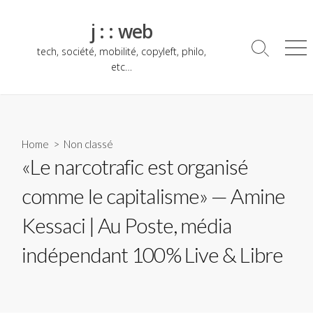
Skip
to
j : : web
content
tech, société, mobilité, copyleft, philo,
Search
Me
Toggle
etc…
Home
> Non classé
«Le narcotrafic est organisé
comme le capitalisme» — Amine
Kessaci | Au Poste, média
indépendant 100% Live & Libre