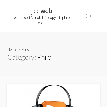
Skip
to
j : : web
content
tech, société, mobilité, copyleft, philo,
Search
Me
Toggle
etc…
Home
> Philo
Category:
Philo