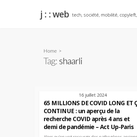
Skip
to
j : : web
tech, société, mobilité, copyleft
content
Home
>
Tag:
shaarli
16 juillet 2024
65 MILLIONS DE COVID LONG ET 
CONTINUE : un aperçu de la
recherche COVID après 4 ans et
demi de pandémie – Act Up-Paris
Alors qu’on voit ressurgir des pathogènes ancien