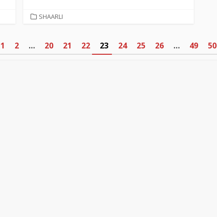
CATEGORIES
SHAARLI
1
2
…
20
21
22
23
24
25
26
…
49
50