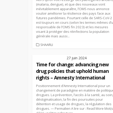
(malaria, dengue), et que des nouveaux vont
inévitablement apparaître, l’OMS nous annonce
vouloir améliorer la résilience des pays face aux
futures pandémies. Pourtant celle de SARS-CoV-2
est toujours en cours (selon les termes mêmes d’
responsable de l’OMS fin 2023) et les mesures
visant à protéger des réinfections la population
générale mais aussi...
CATEGORIES
SHAARLI
27 juin 2024
Time for change: advancing new
drug policies that uphold human
rights – Amnesty International
Positionnement d’Amnesty International pour un
changement de paradigme en matière de politiqu
drogues. La prévention, l’accès à la santé, au soin,
déstigmatisation, la fin des poursuites pour
détention et usage de drogues, la régulation des
drogues. — Permalien A lire sur : Read More Mot(s