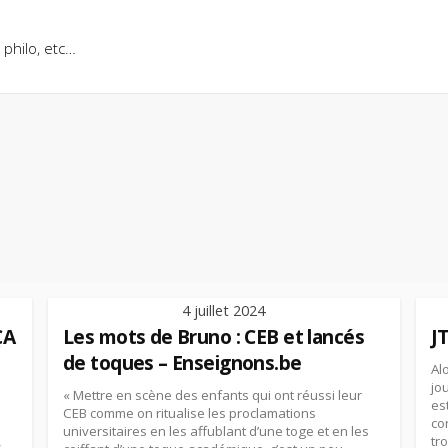
, philo, etc…
4 juillet 2024
ÇA
Les mots de Bruno : CEB et lancés
JT
de toques – Enseignons.be
Al
jo
« Mettre en scène des enfants qui ont réussi leur
es
CEB comme on ritualise les proclamations
co
universitaires en les affublant d’une toge et en les
tr
s