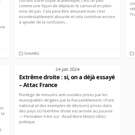
coiffant d’une toque académique, c’est un peu
co
comme une façon de déplacer le carnaval en plein
ré
mois de juin. Cela peut être amusant mais c’est
Tru
incontestablement absurde et cela contribue encore
à ajouter de la confusion...
une
CATEGORIES
SHAARLI
24 juin 2024
Extrême droite : si, on a déjà essayé
– Attac France
Florilège de mesures anti-sociales prises par les
municipalités dirigées par le Rassemblement / Front
national et des exemples de décisions prises dans
es
des pays où l’extrême droite est arrivée au pouvoir.
 la
— Permalien A lire sur : Read More Mot(s)-clé(s) :
politique
)-