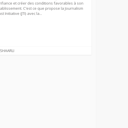
nfiance et créer des conditions favorables à son
tablissement. C’est ce que propose la Journalism
st Initiative (JTI) avec la...
CATEGORIES
SHAARLI