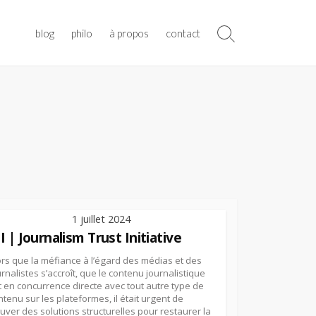
blog
philo
à propos
contact
Search
Toggle
1 juillet 2024
I | Journalism Trust Initiative
ors que la méfiance à l’égard des médias et des
urnalistes s’accroît, que le contenu journalistique
t en concurrence directe avec tout autre type de
ntenu sur les plateformes, il était urgent de
ouver des solutions structurelles pour restaurer la