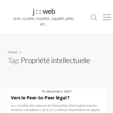
Skip
to
j : : web
content
tech, société, mobilité, copyleft, philo,
Search
Me
Toggle
etc…
Home
>
Tag:
Propriété intellectuelle
10 décembre 2007
Vers le Peer-to-Peer légal ?
La « société des auteurs et interprètes d’enregistrements
sonores canadiens » (la S.A.C.) a lancé récemment un appel,