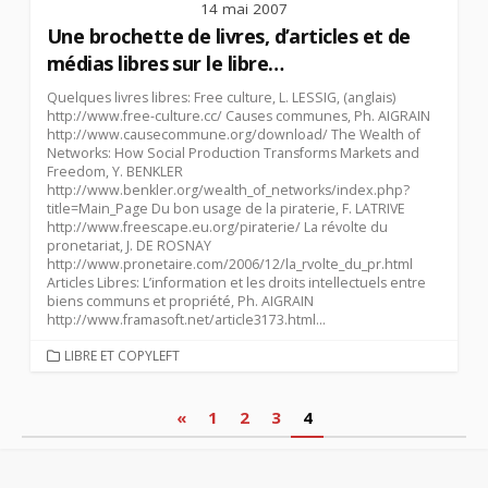
14 mai 2007
Une brochette de livres, d’articles et de
médias libres sur le libre…
Quelques livres libres: Free culture, L. LESSIG, (anglais)
http://www.free-culture.cc/ Causes communes, Ph. AIGRAIN
http://www.causecommune.org/download/ The Wealth of
Networks: How Social Production Transforms Markets and
Freedom, Y. BENKLER
http://www.benkler.org/wealth_of_networks/index.php?
title=Main_Page Du bon usage de la piraterie, F. LATRIVE
http://www.freescape.eu.org/piraterie/ La révolte du
pronetariat, J. DE ROSNAY
http://www.pronetaire.com/2006/12/la_rvolte_du_pr.html
Articles Libres: L’information et les droits intellectuels entre
biens communs et propriété, Ph. AIGRAIN
http://www.framasoft.net/article3173.html...
CATEGORIES
LIBRE ET COPYLEFT
Pagination
«
1
2
3
4
des
publications