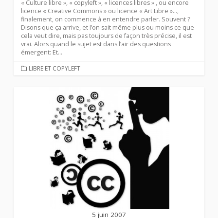
« Culture libre », « copyleft », « licences libres » , ou encore
licence « Creative Commons » ou licence « Art Libre »…,
finalement, on commence à en entendre parler. Souvent ?
Disons que ça arrive, et l’on sait même plus ou moins ce que
cela veut dire, mais pas toujours de façon très précise, il est
vrai. Alors quand le sujet est dans l’air des questions
émergent: Et...
CATEGORIES
LIBRE ET COPYLEFT
5 juin 2007