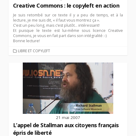
Creative Commons : le copyleft en action
Je suis retombé sur ce texte il y a peu de temps, et à la
lecture, je me suis dit, « il faut vous montrez ça ».
C’est un peu long, mais c’est plutôt… intéressant!
Et puisque le texte est lui-même sous licence Creative
Commons, je vous en fait part dans son intégralité :-)
Bonne lecture!
CATEGORIES
LIBRE ET COPYLEFT
21 mai 2007
L’appel de Stallman aux citoyens français
épris de liberté